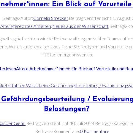
tnehmer*innen: Ein Blick auf Vorurteile
Beitrags-Autor:
Cornelia Strecker
Beitrag veröffentlicht:
1. August
:
Altersgerechtes Arbeiten
/
Neues aus der Wissenschaft
Beitrags-K
gbeitrag betrachten wir die Relevanz altersgemischter Teams auf ind
bene. Wir diskutieren altersspezifische Stereotypen und Vorurteile un
mit Studienergebnissen ab.
terlesen
Ältere Arbeitnehmer*innen: Ein Blick auf Vorurteile und Rea
e Gefährdungsbeurteilung / Evaluierung
Belastungen?
xander Giehrl
Beitrag veröffentlicht:
10. Juli 2024
Beitrags-Kategorie
Beitrags-Kommentare:
0 Kommentare