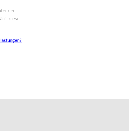
nter der
äuft diese
elastungen?