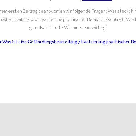
rem ersten Beitrag beantworten wir folgende Fragen: Was steckt hi
gsbeurteilung bzw. Evaluierung psychischer Belastung konkret? Wie l
grundsätzlich ab? Warum ist sie wichtig?
en
Was ist eine Gefährdungsbeurteilung / Evaluierung psychischer B