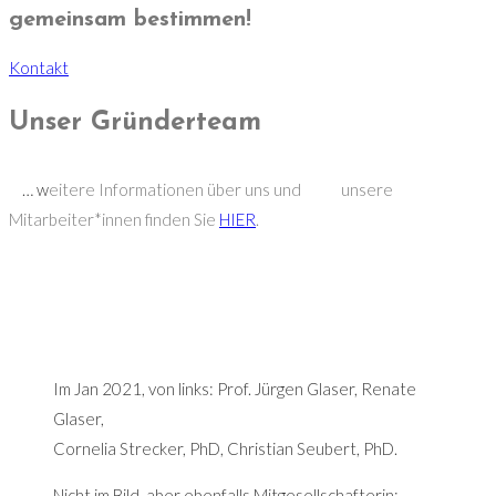
gemeinsam bestimmen!
Kontakt
Unser Gründerteam
… w
eitere Informationen über uns und unsere
Mitarbeiter*innen finden Sie
HIER
.
Im Jan 2021, von links: Prof. Jürgen Glaser, Renate
Glaser,
Cornelia Strecker, PhD, Christian Seubert, PhD.
Nicht im Bild, aber ebenfalls Mitgesellschafterin: